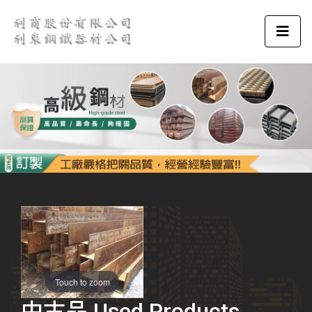
Touch to zoom
中古品 Used Products