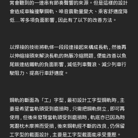
常會聽到的一連串有節奏聲響的來源。但是這樣的設計
會造成車輪撞擊鋼軌、噪音震動量變大、乘客舒適度降
低......等多項負面影響 , 因此有了以下的改善方法。
以焊接的技術將軌條一段段連接起來構成長軌 , 然後再
以伸縮接頭來解決長軌的熱脹冷縮問題 , 便能改善以魚
尾鈑連結鐵軌的負面影響 , 減低列車聲浪、減少列車行
駛阻力、提高行車舒適度。
鋼軌的斷面為「工」字型 , 最初設計工字型鋼軌時 , 主
要是希望當軌頭受到磨損時 , 只需把鋼軌倒立 , 即可再
使用 , 但後來發現當軌頭受到磨損時 , 軌底亦已因為時
常跟枕木摩擦而受損 , 後來鋼軌經不斷的改良 , 仍保留
工字型的截面設計 , 主要是工字型截面能承受重壓。